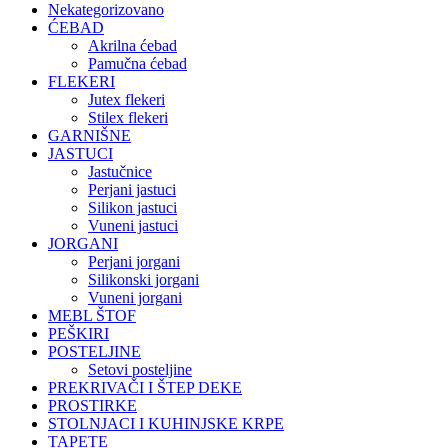
Nekategorizovano
ĆEBAD
Akrilna ćebad
Pamučna ćebad
FLEKERI
Jutex flekeri
Stilex flekeri
GARNIŠNE
JASTUCI
Jastučnice
Perjani jastuci
Silikon jastuci
Vuneni jastuci
JORGANI
Perjani jorgani
Silikonski jorgani
Vuneni jorgani
MEBL ŠTOF
PEŠKIRI
POSTELJINE
Setovi posteljine
PREKRIVAČI I ŠTEP DEKE
PROSTIRKE
STOLNJACI I KUHINJSKE KRPE
TAPETE