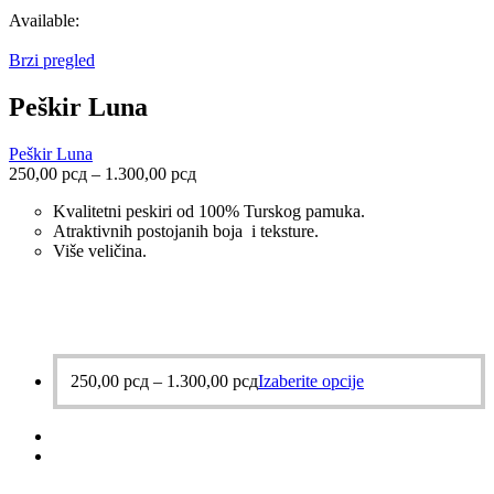
Available:
Brzi pregled
Peškir Luna
Peškir Luna
250,00
рсд
–
1.300,00
рсд
Kvalitetni peskiri od 100% Turskog pamuka.
Atraktivnih postojanih boja i teksture.
Više veličina.
250,00
рсд
–
1.300,00
рсд
Izaberite opcije