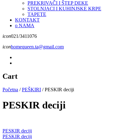
PREKRIVAČI I ŠTEP DEKE
STOLNJACI I KUHINJSKE KRPE
TAPETE
KONTAKT
o NAMA
icon
021/3411076
icon
homequeen.ta@gmail.com
Cart
Početna
/
PEŠKIRI
/
PESKIR deciji
PESKIR deciji
PESKIR deciji
PESKIR deciji