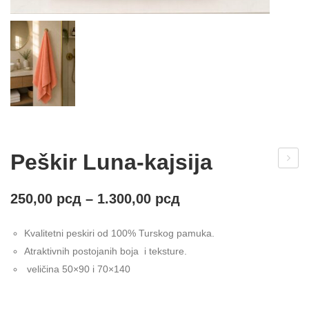
Peškir Luna-kajsija
eški
r
250,00
рсд
–
1.300,00
рсд
Lun
Kvalitetni peskiri od 100% Turskog pamuka.
a-
Atraktivnih postojanih boja i teksture.
svet
veličina 50×90 i 70×140
lo
zele