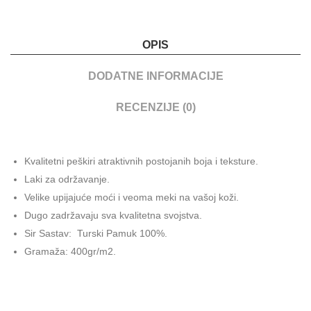
OPIS
DODATNE INFORMACIJE
RECENZIJE (0)
Kvalitetni peškiri atraktivnih postojanih boja i teksture.
Laki za održavanje.
Velike upijajuće moći i veoma meki na vašoj koži.
Dugo zadržavaju sva kvalitetna svojstva.
Sir Sastav: Turski Pamuk 100%.
Gramaža: 400gr/m2.