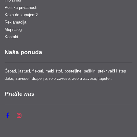
Proizvodi
Politika privatnosti
Kako da kupujem?
Reklamacija
Moj nalog
Kontakt
Naša ponuda
Ćebad, jastuci, flekeri, mebl štof, posteljine, peškiri, prekrivači i štep
deke, zavese i draperije, rolo zavese, zebra zavese, tapete..
Pratite nas