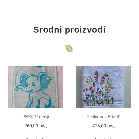
Srodni proizvodi
PESKIR deciji
Peskir vez 50×90
260,00
рсд
775,00
рсд