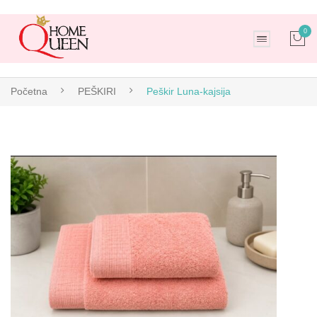
0
No products in the cart.
Početna
PEŠKIRI
Peškir Luna-kajsija