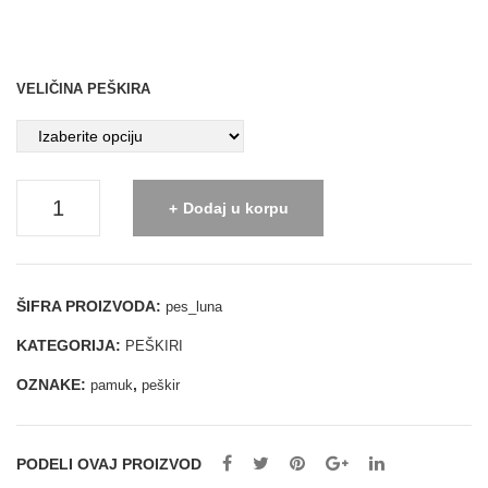
ni
VELIČINA PEŠKIRA
Peškir
Dodaj u korpu
Luna-
kajsija
količina
ŠIFRA PROIZVODA:
pes_luna
KATEGORIJA:
PEŠKIRI
OZNAKE:
,
pamuk
peškir
PODELI OVAJ PROIZVOD