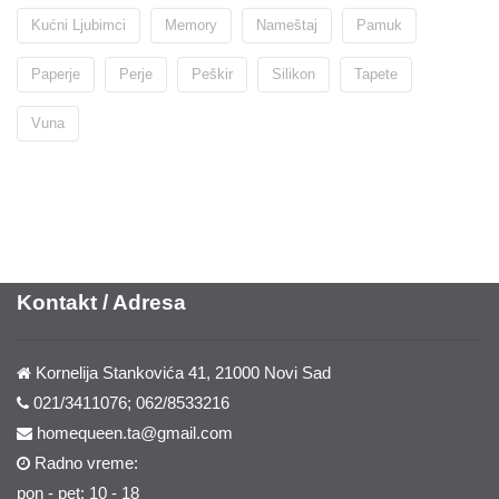
Kućni Ljubimci
Memory
Nameštaj
Pamuk
Paperje
Perje
Peškir
Silikon
Tapete
Vuna
Kontakt / Adresa
Kornelija Stankovića 41, 21000 Novi Sad
021/3411076; 062/8533216
homequeen.ta@gmail.com
Radno vreme:
pon - pet: 10 - 18