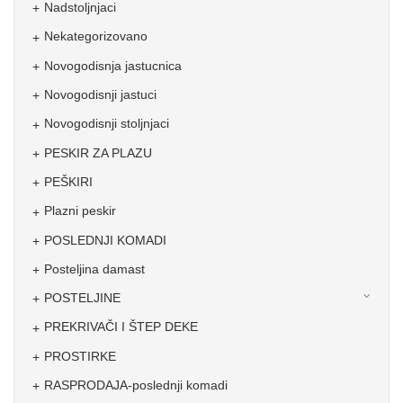
Nadstoljnjaci
Nekategorizovano
Novogodisnja jastucnica
Novogodisnji jastuci
Novogodisnji stoljnjaci
PESKIR ZA PLAZU
PEŠKIRI
Plazni peskir
POSLEDNJI KOMADI
Posteljina damast
POSTELJINE
PREKRIVAČI I ŠTEP DEKE
PROSTIRKE
RASPRODAJA-poslednji komadi