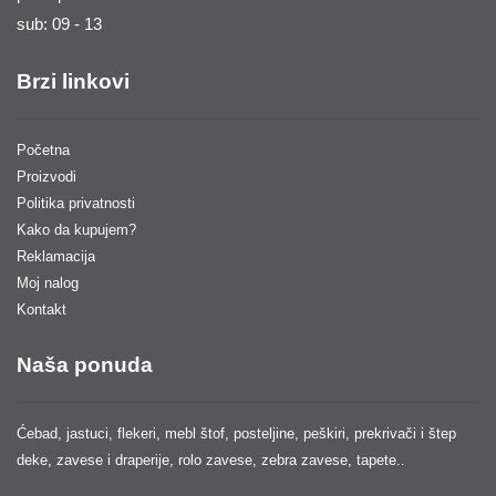
sub: 09 - 13
Brzi linkovi
Početna
Proizvodi
Politika privatnosti
Kako da kupujem?
Reklamacija
Moj nalog
Kontakt
Naša ponuda
Ćebad, jastuci, flekeri, mebl štof, posteljine, peškiri, prekrivači i štep
deke, zavese i draperije, rolo zavese, zebra zavese, tapete..