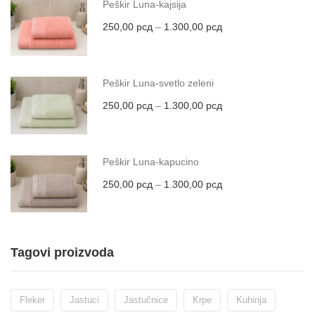
Peškir Luna-kajsija
250,00
рсд
–
1.300,00
рсд
Peškir Luna-svetlo zeleni
250,00
рсд
–
1.300,00
рсд
Peškir Luna-kapucino
250,00
рсд
–
1.300,00
рсд
Tagovi proizvoda
Fleker
Jastuci
Jastučnice
Krpe
Kuhinja