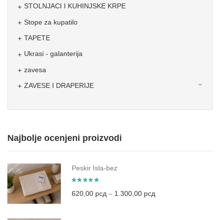
STOLNJACI I KUHINJSKE KRPE
Stope za kupatilo
TAPETE
Ukrasi - galanterija
zavesa
ZAVESE I DRAPERIJE
Najbolje ocenjeni proizvodi
Peskir Isla-bez
620,00
рсд
–
1.300,00
рсд