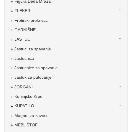
Figura Deda Mraza
FLEKERI
Frotirski prekrivac
GARNIŠNE
JASTUCI
Jastuci za spavanje
Jastucnica
Jastucnice za spavanje
Jastuk za putovanje
JORGANI
Kuhinjske Krpe
KUPATILO
Magnet za zavesu
MEBL ŠTOF