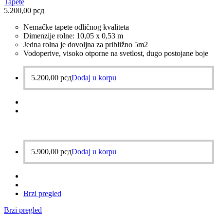
Tapete
5.200,00
рсд
Nemačke tapete odličnog kvaliteta
Dimenzije rolne: 10,05 x 0,53 m
Jedna rolna je dovoljna za približno 5m2
Vodoperive, visoko otporne na svetlost, dugo postojane boje
5.200,00
рсд
Dodaj u korpu
5.900,00
рсд
Dodaj u korpu
Brzi pregled
Brzi pregled