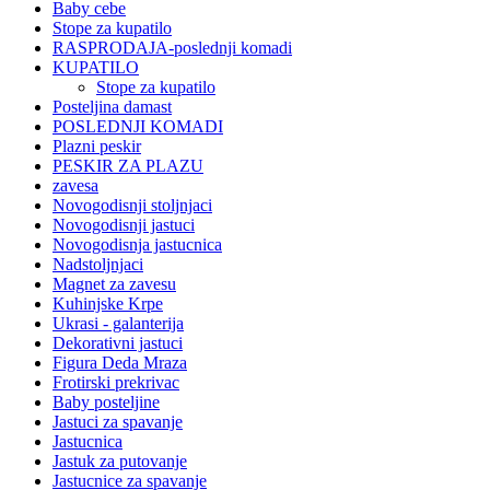
Baby cebe
Stope za kupatilo
RASPRODAJA-poslednji komadi
KUPATILO
Stope za kupatilo
Posteljina damast
POSLEDNJI KOMADI
Plazni peskir
PESKIR ZA PLAZU
zavesa
Novogodisnji stoljnjaci
Novogodisnji jastuci
Novogodisnja jastucnica
Nadstoljnjaci
Magnet za zavesu
Kuhinjske Krpe
Ukrasi - galanterija
Dekorativni jastuci
Figura Deda Mraza
Frotirski prekrivac
Baby posteljine
Jastuci za spavanje
Jastucnica
Jastuk za putovanje
Jastucnice za spavanje