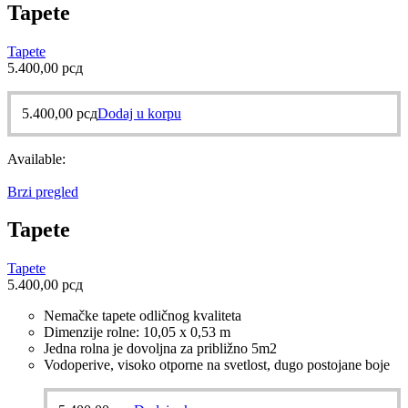
Tapete
Tapete
5.400,00
рсд
5.400,00
рсд
Dodaj u korpu
Available:
Brzi pregled
Tapete
Tapete
5.400,00
рсд
Nemačke tapete odličnog kvaliteta
Dimenzije rolne: 10,05 x 0,53 m
Jedna rolna je dovoljna za približno 5m2
Vodoperive, visoko otporne na svetlost, dugo postojane boje