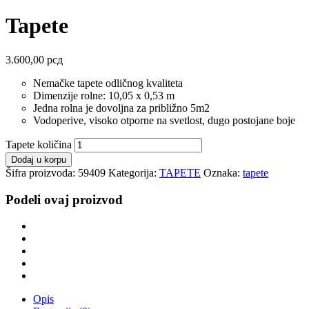
Tapete
3.600,00
рсд
Nemačke tapete odličnog kvaliteta
Dimenzije rolne: 10,05 x 0,53 m
Jedna rolna je dovoljna za približno 5m2
Vodoperive, visoko otporne na svetlost, dugo postojane boje
Tapete količina
Dodaj u korpu
Šifra proizvoda:
59409
Kategorija:
TAPETE
Oznaka:
tapete
Podeli ovaj proizvod
Opis