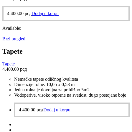
4.400,00
рсд
Dodaj u korpu
Available:
Brzi pregled
Tapete
Tapete
4.400,00
рсд
Nemačke tapete odličnog kvaliteta
Dimenzije rolne: 10,05 x 0,53 m
Jedna rolna je dovoljna za približno 5m2
Vodoperive, visoko otporne na svetlost, dugo postojane boje
4.400,00
рсд
Dodaj u korpu