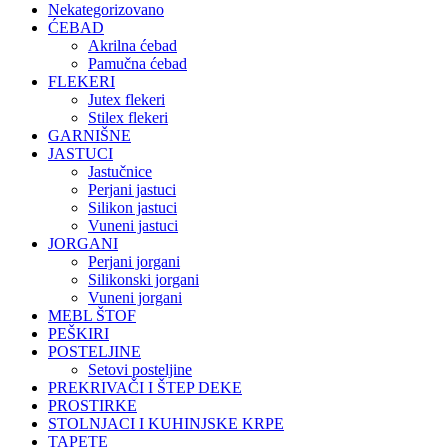
Nekategorizovano
ĆEBAD
Akrilna ćebad
Pamučna ćebad
FLEKERI
Jutex flekeri
Stilex flekeri
GARNIŠNE
JASTUCI
Jastučnice
Perjani jastuci
Silikon jastuci
Vuneni jastuci
JORGANI
Perjani jorgani
Silikonski jorgani
Vuneni jorgani
MEBL ŠTOF
PEŠKIRI
POSTELJINE
Setovi posteljine
PREKRIVAČI I ŠTEP DEKE
PROSTIRKE
STOLNJACI I KUHINJSKE KRPE
TAPETE