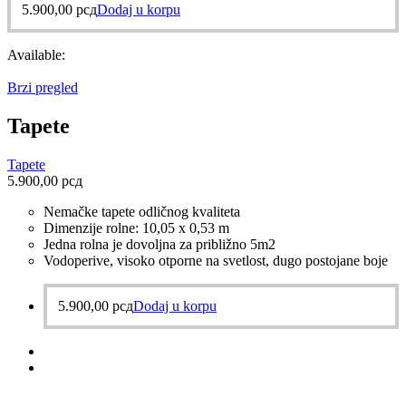
5.900,00
рсд
Dodaj u korpu
Available:
Brzi pregled
Tapete
Tapete
5.900,00
рсд
Nemačke tapete odličnog kvaliteta
Dimenzije rolne: 10,05 x 0,53 m
Jedna rolna je dovoljna za približno 5m2
Vodoperive, visoko otporne na svetlost, dugo postojane boje
5.900,00
рсд
Dodaj u korpu