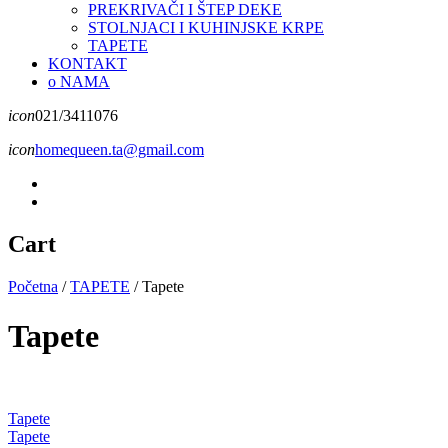
PREKRIVAČI I ŠTEP DEKE
STOLNJACI I KUHINJSKE KRPE
TAPETE
KONTAKT
o NAMA
icon
021/3411076
icon
homequeen.ta@gmail.com
Cart
Početna
/
TAPETE
/
Tapete
Tapete
Tapete
Tapete