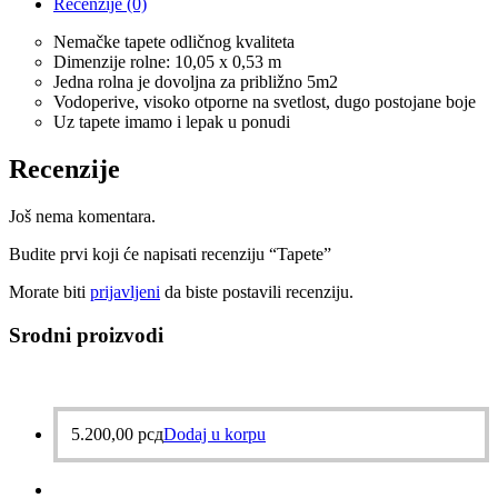
Recenzije (0)
Nemačke tapete odličnog kvaliteta
Dimenzije rolne: 10,05 x 0,53 m
Jedna rolna je dovoljna za približno 5m2
Vodoperive, visoko otporne na svetlost, dugo postojane boje
Uz tapete imamo i lepak u ponudi
Recenzije
Još nema komentara.
Budite prvi koji će napisati recenziju “Tapete”
Morate biti
prijavljeni
da biste postavili recenziju.
Srodni proizvodi
5.200,00
рсд
Dodaj u korpu