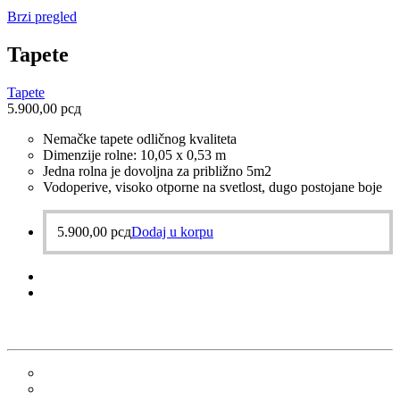
Brzi pregled
Tapete
Tapete
5.900,00
рсд
Nemačke tapete odličnog kvaliteta
Dimenzije rolne: 10,05 x 0,53 m
Jedna rolna je dovoljna za približno 5m2
Vodoperive, visoko otporne na svetlost, dugo postojane boje
5.900,00
рсд
Dodaj u korpu
Kontakt / Adresa
Kornelija Stankovića 41, 21000 Novi Sad
021/3411076; 062/8533216