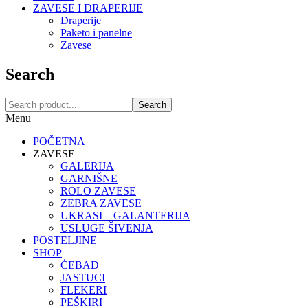
ZAVESE I DRAPERIJE
Draperije
Paketo i panelne
Zavese
Search
Search
Menu
POČETNA
ZAVESE
GALERIJA
GARNIŠNE
ROLO ZAVESE
ZEBRA ZAVESE
UKRASI – GALANTERIJA
USLUGE ŠIVENJA
POSTELJINE
SHOP
ĆEBAD
JASTUCI
FLEKERI
PEŠKIRI