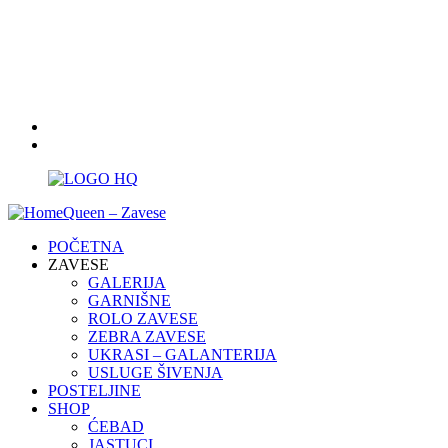
Radno vreme:
10 - 18 , sub: 09 - 13
021/3411076; 062/8533216
homequeen.ta@gmail.com
POČETNA
ZAVESE
GALERIJA
GARNIŠNE
ROLO ZAVESE
ZEBRA ZAVESE
UKRASI – GALANTERIJA
USLUGE ŠIVENJA
POSTELJINE
SHOP
ĆEBAD
JASTUCI