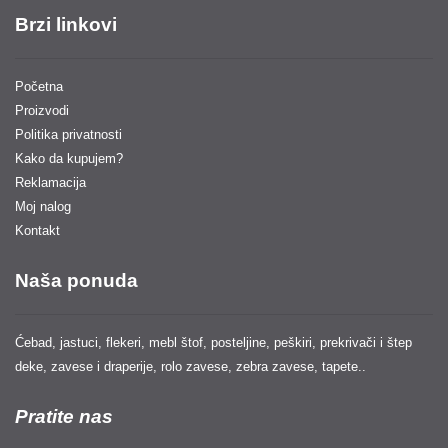
Brzi linkovi
Početna
Proizvodi
Politika privatnosti
Kako da kupujem?
Reklamacija
Moj nalog
Kontakt
Naša ponuda
Ćebad, jastuci, flekeri, mebl štof, posteljine, peškiri, prekrivači i štep
deke, zavese i draperije, rolo zavese, zebra zavese, tapete..
Pratite nas