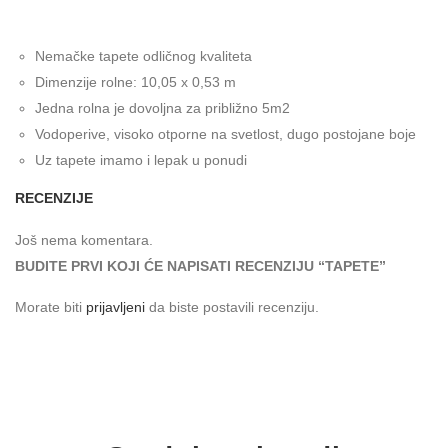
Nemačke tapete odličnog kvaliteta
Dimenzije rolne: 10,05 x 0,53 m
Jedna rolna je dovoljna za približno 5m2
Vodoperive, visoko otporne na svetlost, dugo postojane boje
Uz tapete imamo i lepak u ponudi
RECENZIJE
Još nema komentara.
BUDITE PRVI KOJI ĆE NAPISATI RECENZIJU “TAPETE”
Morate biti
prijavljeni
da biste postavili recenziju.