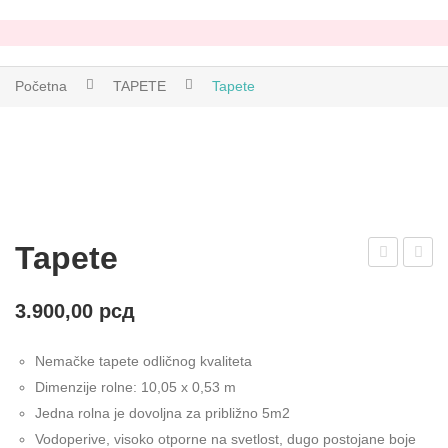
Početna
TAPETE
Tapete
Tapete
apet
apet
e
e
3.900,00
рсд
Nemačke tapete odličnog kvaliteta
Dimenzije rolne: 10,05 x 0,53 m
Jedna rolna je dovoljna za približno 5m2
Vodoperive, visoko otporne na svetlost, dugo postojane boje