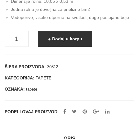
Dimenzije rolne: 10,05 x 0,53 m
Jedna rolna je dovoljna za približno 5m2
Vodoperive, visoko otporne na svetlost, dugo postojane boje
Tapete
Dodaj u korpu
količina
ŠIFRA PROIZVODA:
30812
KATEGORIJA:
TAPETE
OZNAKA:
tapete
PODELI OVAJ PROIZVOD
OPIS