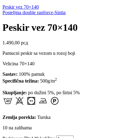
Peskir vez 70×140
Posteljina double ranforce-Sintia
Peskir vez 70×140
1.490,00
рсд
Pamucni peskir sa vezom u rozoj boji
Velicina 70×140
Sastav:
100% pamuk
2
Specifična težina:
500g/m
Skupljanje:
po dužini 5%, po širini 5%
Zemlja porekla:
Turska
10 na zalihama