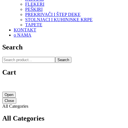
FLEKERI
PEŠKIRI
PREKRIVAČI I ŠTEP DEKE
STOLNJACI I KUHINJSKE KRPE
TAPETE
KONTAKT
o NAMA
Search
Search
Cart
Open
Close
All Categories
All Categories