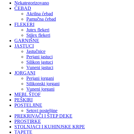
Nekategorizovano
ĆEBAD
Akrilna ćebad
Pamučna ćebad
FLEKERI
Jutex flekeri
Stilex flekeri
GARNIŠNE
JASTUCI
Jastučnice
Perjani jastuci
Silikon jastuci
Vuneni jastuci
JORGANI
Perjani jorgani
Silikonski jorgani
Vuneni jorgani
MEBL ŠTOF
PEŠKIRI
POSTELJINE
Setovi posteljine
PREKRIVAČI I ŠTEP DEKE
PROSTIRKE
STOLNJACI I KUHINJSKE KRPE
TAPETE