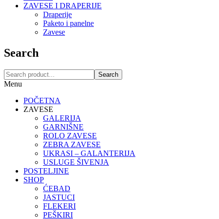
ZAVESE I DRAPERIJE
Draperije
Paketo i panelne
Zavese
Search
Search
Menu
POČETNA
ZAVESE
GALERIJA
GARNIŠNE
ROLO ZAVESE
ZEBRA ZAVESE
UKRASI – GALANTERIJA
USLUGE ŠIVENJA
POSTELJINE
SHOP
ĆEBAD
JASTUCI
FLEKERI
PEŠKIRI