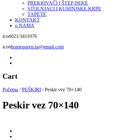
PREKRIVAČI I ŠTEP DEKE
STOLNJACI I KUHINJSKE KRPE
TAPETE
KONTAKT
o NAMA
icon
021/3411076
icon
homequeen.ta@gmail.com
Cart
Početna
/
PEŠKIRI
/
Peskir vez 70×140
Peskir vez 70×140