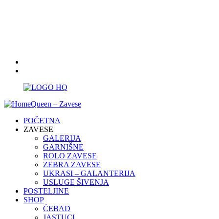
Radno vreme:
10 - 18 , sub: 09 - 13
021/3411076; 062/8533216
homequeen.ta@gmail.com
POČETNA
ZAVESE
GALERIJA
GARNIŠNE
ROLO ZAVESE
ZEBRA ZAVESE
UKRASI – GALANTERIJA
USLUGE ŠIVENJA
POSTELJINE
SHOP
ĆEBAD
JASTUCI