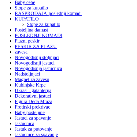
Baby cebe
Stope za kupatilo
RASPRODAJA-poslednji komadi
KUPATILO
Stope za kupatilo
Posteljina damast
POSLEDNJI KOMADI
Plazni peskir
PESKIR ZA PLAZU
zavesa
Novogodisnji stoljnjaci
Novogodisnji jastuci
Novogodisnja jastucnica
Nadstoljnjaci
Magnet za zavesu
Kuhinjske Krpe
Ukrasi - galanterija
Dekorativni jastuci
Figura Deda Mraza
Frotirski prekrivac
Baby posteljine
Jastuci za spavanje
Jastucnica
Jastuk za putovanje
Jastucnice za spavanje