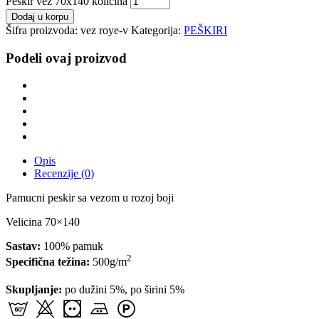
Peskir vez 70x140 količina
Dodaj u korpu
Šifra proizvoda:
vez roye-v
Kategorija:
PEŠKIRI
Podeli ovaj proizvod
Opis
Recenzije (0)
Pamucni peskir sa vezom u rozoj boji
Velicina 70×140
Sastav:
100% pamuk
2
Specifična težina:
500g/m
Skupljanje:
po dužini 5%, po širini 5%