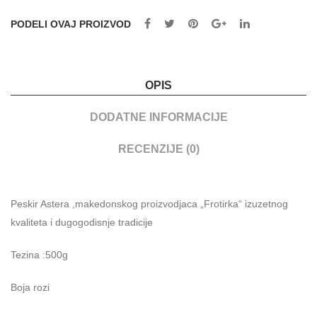
PODELI OVAJ PROIZVOD
OPIS
DODATNE INFORMACIJE
RECENZIJE (0)
Peskir Astera ,makedonskog proizvodjaca „Frotirka“ izuzetnog
kvaliteta i dugogodisnje tradicije
Tezina :500g
Boja rozi