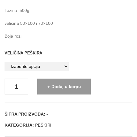
o
zele
Tezina :500g
ni
velicina 50×100 i 70×100
Boja rozi
VELIČINA PEŠKIRA
Peskir
Dodaj u korpu
Astera
-
rozi
ŠIFRA PROIZVODA:
-
količina
KATEGORIJA:
PEŠKIRI