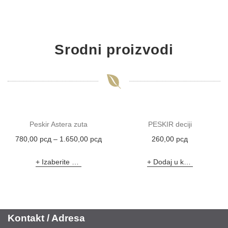
Srodni proizvodi
Peskir Astera zuta
PESKIR deciji
780,00
рсд
–
1.650,00
рсд
260,00
рсд
Izaberite opcije
Dodaj u korpu
Kontakt / Adresa