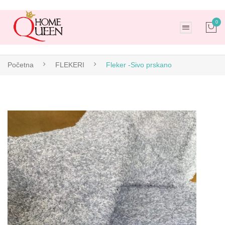
0
No products in the cart.
Početna
FLEKERI
Fleker -Sivo prskano