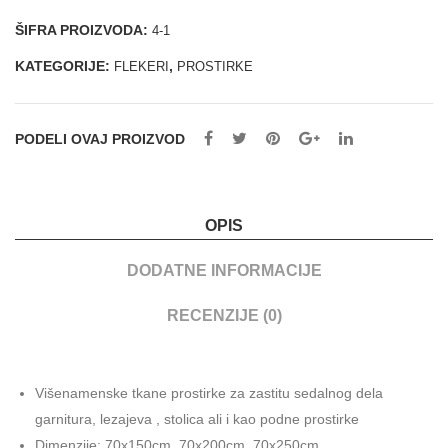
prskano
ŠIFRA PROIZVODA:
4-1
količina
KATEGORIJE:
,
FLEKERI
PROSTIRKE
PODELI OVAJ PROIZVOD
OPIS
DODATNE INFORMACIJE
RECENZIJE (0)
Višenamenske tkane prostirke za zastitu sedalnog dela
garnitura, lezajeva , stolica ali i kao podne prostirke
Dimenzije: 70x150cm, 70x200cm, 70x250cm