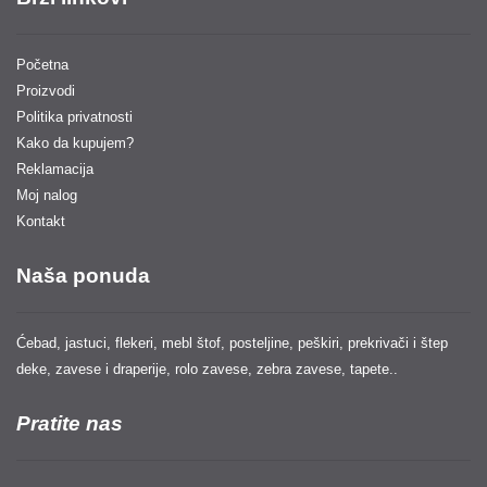
Početna
Proizvodi
Politika privatnosti
Kako da kupujem?
Reklamacija
Moj nalog
Kontakt
Naša ponuda
Ćebad, jastuci, flekeri, mebl štof, posteljine, peškiri, prekrivači i štep
deke, zavese i draperije, rolo zavese, zebra zavese, tapete..
Pratite nas