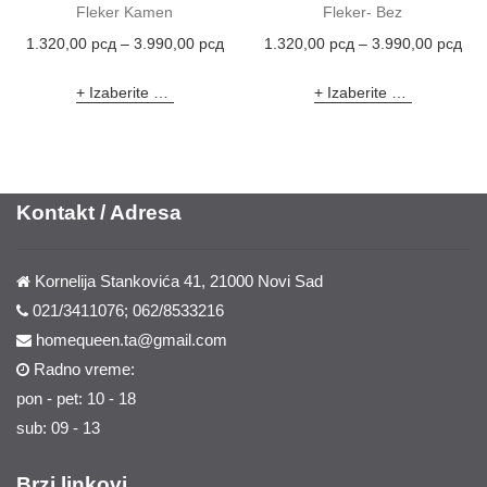
Fleker Kamen
Fleker- Bez
1.320,00
рсд
–
3.990,00
рсд
1.320,00
рсд
–
3.990,00
рсд
Izaberite opcije
Izaberite opcije
Kontakt / Adresa
Kornelija Stankovića 41, 21000 Novi Sad
021/3411076; 062/8533216
homequeen.ta@gmail.com
Radno vreme:
pon - pet: 10 - 18
sub: 09 - 13
Brzi linkovi