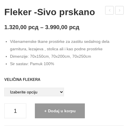
Fleker -Sivo prskano
org
igur
an
a
1.320,00
рсд
–
3.990,00
рсд
155
Ded
Višenamenske tkane prostirke za zastitu sedalnog dela
×21
a
garnitura, lezajeva , stolica ali i kao podne prostirke
5
Mra
Dimenzije: 70x150cm, 70x200cm, 70x250cm
za -
Sir sastav: Pamuk 100%
skij
e
VELIČINA FLEKERA
Fleker
Dodaj u korpu
-
Sivo