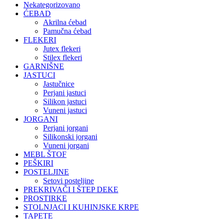
Nekategorizovano
ĆEBAD
Akrilna ćebad
Pamučna ćebad
FLEKERI
Jutex flekeri
Stilex flekeri
GARNIŠNE
JASTUCI
Jastučnice
Perjani jastuci
Silikon jastuci
Vuneni jastuci
JORGANI
Perjani jorgani
Silikonski jorgani
Vuneni jorgani
MEBL ŠTOF
PEŠKIRI
POSTELJINE
Setovi posteljine
PREKRIVAČI I ŠTEP DEKE
PROSTIRKE
STOLNJACI I KUHINJSKE KRPE
TAPETE