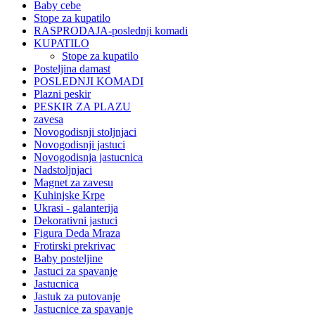
Baby cebe
Stope za kupatilo
RASPRODAJA-poslednji komadi
KUPATILO
Stope za kupatilo
Posteljina damast
POSLEDNJI KOMADI
Plazni peskir
PESKIR ZA PLAZU
zavesa
Novogodisnji stoljnjaci
Novogodisnji jastuci
Novogodisnja jastucnica
Nadstoljnjaci
Magnet za zavesu
Kuhinjske Krpe
Ukrasi - galanterija
Dekorativni jastuci
Figura Deda Mraza
Frotirski prekrivac
Baby posteljine
Jastuci za spavanje
Jastucnica
Jastuk za putovanje
Jastucnice za spavanje