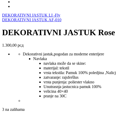
DEKORATIVNI JASTUK LI -Fly
DEKORATIVNI JASTUK AF-010
DEKORATIVNI JASTUK Rose
1.300,00
рсд
Dekorativni jastuk,pogodan za moderne enterijere
Navlaka
navlaka može da se skine:
materijal: tekstil
vrsta tekstila: Pamuk 100% poledjina ,Nalic
zatvaranje: rajsferšlus
vrsta punjenja: poliester vlakno
Unutrasnja jastucnica pamuk 100%
velicina 40×40
pranje na 30C
3 na zalihama