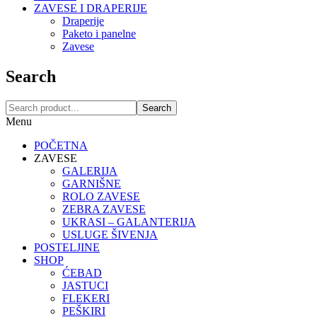
ZAVESE I DRAPERIJE
Draperije
Paketo i panelne
Zavese
Search
Search
Menu
POČETNA
ZAVESE
GALERIJA
GARNIŠNE
ROLO ZAVESE
ZEBRA ZAVESE
UKRASI – GALANTERIJA
USLUGE ŠIVENJA
POSTELJINE
SHOP
ĆEBAD
JASTUCI
FLEKERI
PEŠKIRI