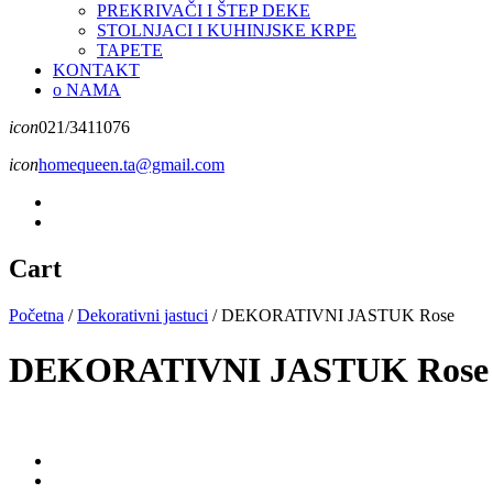
PREKRIVAČI I ŠTEP DEKE
STOLNJACI I KUHINJSKE KRPE
TAPETE
KONTAKT
o NAMA
icon
021/3411076
icon
homequeen.ta@gmail.com
Cart
Početna
/
Dekorativni jastuci
/
DEKORATIVNI JASTUK Rose
DEKORATIVNI JASTUK Rose