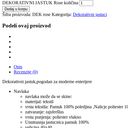
DEKORATIVNI JASTUK Rose količina
Dodaj u korpu
Šifra proizvoda:
DEK rose
Kategorija:
Dekorativni jastuci
Podeli ovaj proizvod
Opis
Recenzije (0)
Dekorativni jastuk,pogodan za moderne enterijere
Navlaka
navlaka može da se skine:
materijal: tekstil
vrsta tekstila: Pamuk 100% poledjina ,Nalicje poliester 
zatvaranje: rajsferšlus
vrsta punjenja: poliester vlakno
Unutrasnja jastucnica pamuk 100%
velicina 40×40