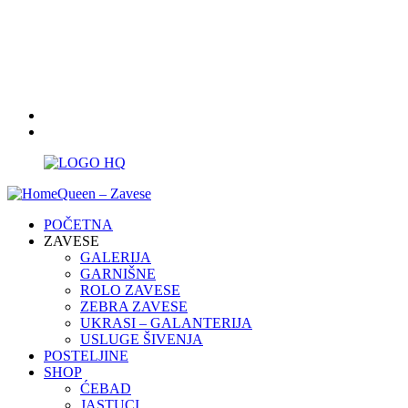
Radno vreme:
10 - 18 , sub: 09 - 13
021/3411076; 062/8533216
homequeen.ta@gmail.com
POČETNA
ZAVESE
GALERIJA
GARNIŠNE
ROLO ZAVESE
ZEBRA ZAVESE
UKRASI – GALANTERIJA
USLUGE ŠIVENJA
POSTELJINE
SHOP
ĆEBAD
JASTUCI