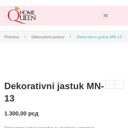
Početna
Dekorativni jastuci
Dekorativni jastuk MN-13
Dekorativni jastuk MN-
EK
eko
13
OR
rativ
ATI
ni
1.300,00
рсд
VNI
jast
JAS
uk
Dekorativni jastuk,pogodan za moderne enterijere