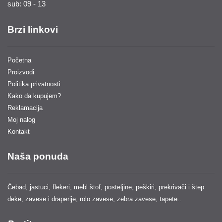
sub: 09 - 13
Brzi linkovi
Početna
Proizvodi
Politika privatnosti
Kako da kupujem?
Reklamacija
Moj nalog
Kontakt
Naša ponuda
Ćebad, jastuci, flekeri, mebl štof, posteljine, peškiri, prekrivači i štep
deke, zavese i draperije, rolo zavese, zebra zavese, tapete..