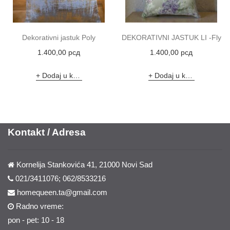
Dekorativni jastuk Poly
DEKORATIVNI JASTUK LI -Fly
1.400,00
рсд
1.400,00
рсд
Dodaj u korpu
Dodaj u korpu
Kontakt / Adresa
Kornelija Stankovića 41, 21000 Novi Sad
021/3411076; 062/8533216
homequeen.ta@gmail.com
Radno vreme:
pon - pet: 10 - 18