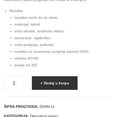
TU
red
Navlaka
K
navlaka može da se skine:
MN
materijal: tekstil
-12
vrsta tekstila: sinteticko vlakno
zatvaranje: rajsferšlus
vrsta punjenja: poliester
navlaka za unutrasnje punjenje pamuk 100%
velicina 40×40
pranje na 30C
Dekorativni
Dodaj u korpu
jastuk
MN-
13
ŠIFRA PROIZVODA:
DKMN-13
količina
KATEGORIJA:
Dekorativni jastuci